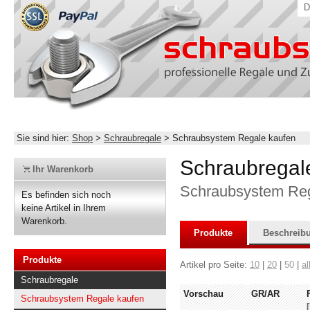
D
Sie sind hier:
Shop
>
Schraubregale
>
Schraubsystem Regale kaufen
Schraubregal
Ihr Warenkorb
Schraubsystem Rega
Es befinden sich noch
keine Artikel in Ihrem
Warenkorb.
Produkte
Beschreib
Produkte
Artikel pro Seite:
10
|
20
|
50
|
al
Schraubregale
Vorschau
GR/AR
Schraubsystem Regale kaufen