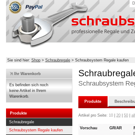
D
Sie sind hier:
Shop
>
Schraubregale
>
Schraubsystem Regale kaufen
Schraubregal
Ihr Warenkorb
Schraubsystem Rega
Es befinden sich noch
keine Artikel in Ihrem
Warenkorb.
Produkte
Beschreib
Produkte
Artikel pro Seite:
10
|
20
|
50
|
al
Schraubregale
Vorschau
GR/AR
Schraubsystem Regale kaufen