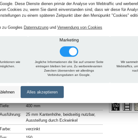
 Google. Diese Dienste dienen primär der Analyse von Webtraffic und werber
von Cookies zu, wenn Sie damit einverstanden sind, dass wir diese für Anal
nstellungen zu einem späteren Zeitpunkt über den Menüpunkt "Cookies" editi
en zu Googles
Datennutzung
und
Verwendung von Cookies
Marketing
funktionen wie
Jegliche Informationen die Sie auf unserer Seite
Wir sammeln
rmöglichen.
eintragen bleiben bei uns. Zu werberelevanten
Webtraffics, u
Zwecken übersenden wir allerdings
nac
Technische Daten
Beschreibung
Zu diesem Artikel passt
Verbindungsdaten an Google.
Höhe:
2500 mm
blehnen
Alles akzeptieren
Breite:
1300 mm
Tiefe:
400 mm
Ausführung:
25 mm Kantenhöhe, beidseitig nutzbar,
Aussteifung durch Eckwinkel
Farbe:
verzinkt
Typ:
150