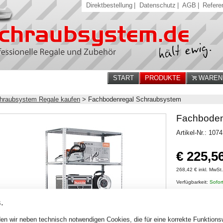
Direktbestellung
|
Datenschutz
|
AGB
|
Refere
START
PRODUKTE
WARENK
hraubsystem Regale kaufen
>
Fachbodenregal Schraubsystem
Fachboden
Artikel-Nr.: 107
€ 225,5
268,42 € inkl. MwSt
Verfügbarkeit:
Sofort
.
Stck.
en wir neben technisch notwendigen Cookies, die für eine korrekte Funktion