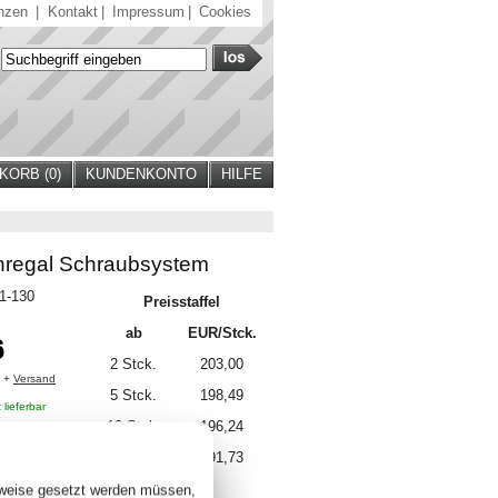
nzen
|
Kontakt
|
Impressum
|
Cookies
ORB (
0
)
KUNDENKONTO
HILFE
regal Schraubsystem
41-130
Preisstaffel
ab
EUR/Stck.
6
2 Stck.
203,00
. +
Versand
5 Stck.
198,49
 lieferbar
10 Stck.
196,24
15 Stck.
191,73
sweise gesetzt werden müssen,