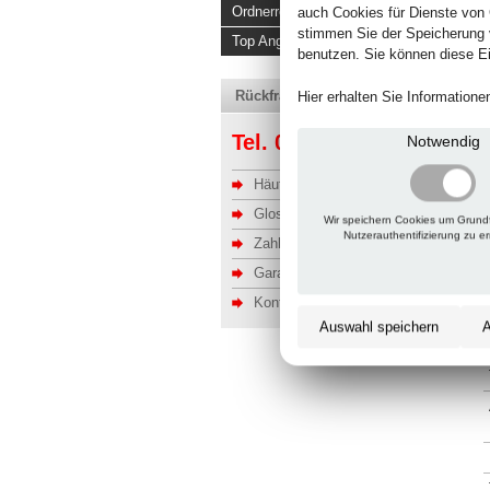
Ordnerregale
auch Cookies für Dienste von
stimmen Sie der Speicherung 
Top Angebote
benutzen. Sie können diese Ei
Rückfragen, Hilfe, Bestellen?
Hier erhalten Sie Information
Tel. 06201 690095-0
Notwendig
Häufige Fragen
Glossar
Wir speichern Cookies um Grund
Nutzerauthentifizierung zu e
Zahlung u. Versand
Garantie
Kontakt
Auswahl speichern
A