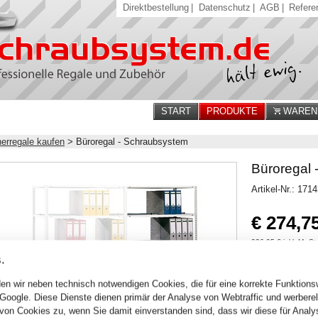
Direktbestellung
|
Datenschutz
|
AGB
|
Refere
START
PRODUKTE
WARENK
erregale kaufen
>
Büroregal - Schraubsystem
Büroregal 
Artikel-Nr.: 171
€ 274,7
326,95 € inkl. MwSt
.
Verfügbarkeit:
Sofort
en wir neben technisch notwendigen Cookies, die für eine korrekte Funktion
 Google. Diese Dienste dienen primär der Analyse von Webtraffic und werber
Stck.
von Cookies zu, wenn Sie damit einverstanden sind, dass wir diese für Anal