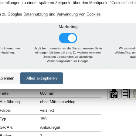
nstellungen zu einem späteren Zeitpunkt über den Menüpunkt "Cookies" editi
en zu Googles
Datennutzung
und
Verwendung von Cookies
Marketing
funktionen wie
Jegliche Informationen die Sie auf unserer Seite
Wir sammeln
rmöglichen.
eintragen bleiben bei uns. Zu werberelevanten
Webtraffics, u
Zwecken übersenden wir allerdings
nac
Technische Daten
Beschreibung
Verbindungsdaten an Google.
Höhe:
2300 mm
blehnen
Alles akzeptieren
Breite:
1300 mm
Tiefe:
600 mm
Ausführung:
ohne Mittelanschlag
Farbe:
verzinkt
Typ:
150
GR/AR:
Anbauregal
Böden:
7