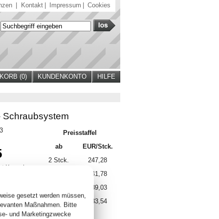
nzen
|
Kontakt
|
Impressum
|
Cookies
ORB (
0
)
KUNDENKONTO
HILFE
- Schraubsystem
43
Preisstaffel
ab
EUR/Stck.
5
2 Stck.
247,28
. +
Versand
5 Stck.
241,78
 lieferbar
10 Stck.
239,03
sweise gesetzt werden müssen,
15 Stck.
233,54
elevanten Maßnahmen. Bitte
yse- und Marketingzwecke