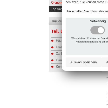
benutzen. Sie können diese Ei
Ordnerregale kaufen
Top Angebote
Hier erhalten Sie Information
Notwendig
Rückfragen, Hilfe, Bestellen?
Tel. 06201 690095-0
Wir speichern Cookies um Grund
Häufige Fragen
Nutzerauthentifizierung zu e
Glossar
Zahlung u. Versand
Garantie
Auswahl speichern
A
Kontakt