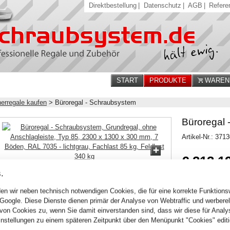
Direktbestellung
|
Datenschutz
|
AGB
|
Refere
START
PRODUKTE
WARENK
erregale kaufen
>
Büroregal - Schraubsystem
Büroregal 
Artikel-Nr.: 371
€ 213,1
.
253,70 € inkl. MwSt
Verfügbarkeit:
Sofort
en wir neben technisch notwendigen Cookies, die für eine korrekte Funktion
 Google. Diese Dienste dienen primär der Analyse von Webtraffic und werber
von Cookies zu, wenn Sie damit einverstanden sind, dass wir diese für Anal
Stck.
nstellungen zu einem späteren Zeitpunkt über den Menüpunkt "Cookies" editi