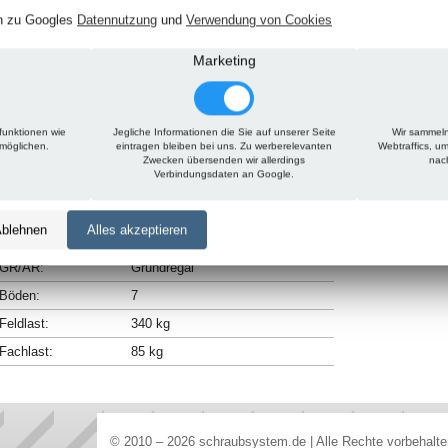
en zu Googles
Datennutzung
und
Verwendung von Cookies
Technische Daten
Beschreibung
Zu diesem Artikel passt
Marketing
Höhe:
2300 mm
Breite:
1300 mm
funktionen wie
Jegliche Informationen die Sie auf unserer Seite
Wir sammeln
rmöglichen.
eintragen bleiben bei uns. Zu werberelevanten
Webtraffics, u
Tiefe:
300 mm
Zwecken übersenden wir allerdings
nac
Verbindungsdaten an Google.
Ausführung:
ohne Anschlagleiste
Farbe:
RAL 7035 - lichtgrau
blehnen
Alles akzeptieren
Typ:
85
GR/AR:
Grundregal
Böden:
7
Feldlast:
340 kg
Fachlast:
85 kg
© 2010 – 2026 schraubsystem.de | Alle Rechte vorbehalt