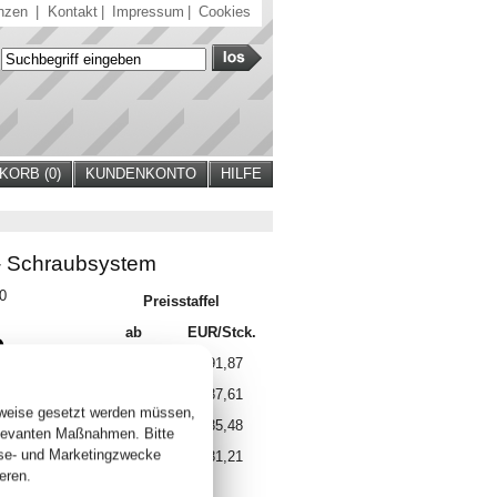
nzen
|
Kontakt
|
Impressum
|
Cookies
ORB (
0
)
KUNDENKONTO
HILFE
- Schraubsystem
30
Preisstaffel
ab
EUR/Stck.
9
2 Stck.
191,87
. +
Versand
5 Stck.
187,61
 lieferbar
sweise gesetzt werden müssen,
10 Stck.
185,48
elevanten Maßnahmen. Bitte
yse- und Marketingzwecke
15 Stck.
181,21
eren.