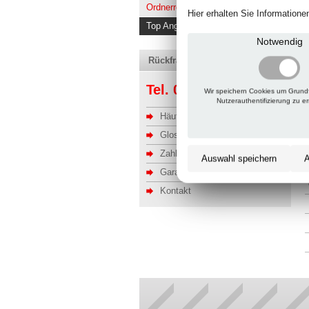
Ordnerregale kaufen
Hier erhalten Sie Information
Top Angebote
Notwendig
Rückfragen, Hilfe, Bestellen?
Tel. 06201 690095-0
Wir speichern Cookies um Grund
Nutzerauthentifizierung zu e
Häufige Fragen
Glossar
Zahlung u. Versand
Auswahl speichern
A
Garantie
Kontakt