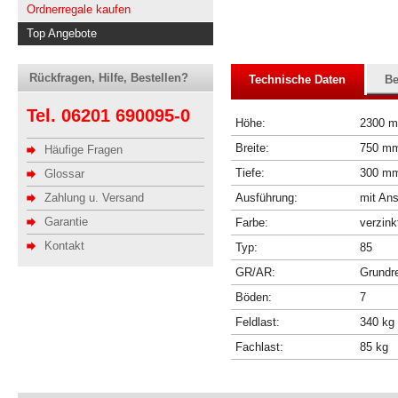
Ordnerregale kaufen
Top Angebote
Rückfragen, Hilfe, Bestellen?
Technische Daten
Be
Tel. 06201 690095-0
Höhe:
2300 
Breite:
750 m
Häufige Fragen
Tiefe:
300 m
Glossar
Zahlung u. Versand
Ausführung:
mit Ans
Garantie
Farbe:
verzink
Kontakt
Typ:
85
GR/AR:
Grundr
Böden:
7
Feldlast:
340 kg
Fachlast:
85 kg