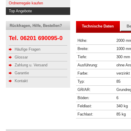
Ordnerregale kaufen
Top Angebote
Rückfragen, Hilfe, Bestellen?
Technische Daten
Be
Tel. 06201 690095-0
Höhe:
2000 m
Breite:
1000 m
Häufige Fragen
Tiefe:
300 mm
Glossar
Zahlung u. Versand
Ausführung:
ohne Ans
Garantie
Farbe:
verzinkt
Kontakt
Typ:
85
GR/AR:
Grundre
Böden:
6
Feldlast:
340 kg
Fachlast:
85 kg