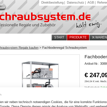
Direktbestellung
|
Datenschutz
|
AGB
|
Refere
START
PRODUKTE
WARENK
hraubsystem Regale kaufen
>
Fachbodenregal Schraubsystem
Fachboden
Artikel-Nr.: 308
€ 247,0
294,04 € inkl. MwSt
Verfügbarkeit:
Sofort
.
Stck.
en wir neben technisch notwendigen Cookies, die für eine korrekte Funktion
 Google. Diese Dienste dienen primär der Analyse von Webtraffic und werber