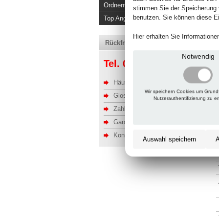
Ordnerregale
stimmen Sie der Speicherung 
benutzen. Sie können diese Ei
Top Angebote
Hier erhalten Sie Information
Rückfragen, Hilfe, Bestellen?
Notwendig
Tel. 06201 690095-0
Häufige Fragen
Wir speichern Cookies um Grund
Glossar
Nutzerauthentifizierung zu e
Zahlung u. Versand
Garantie
Kontakt
Auswahl speichern
A