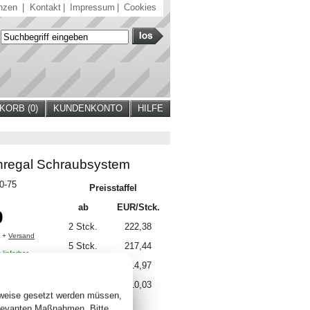
nzen
|
Kontakt
|
Impressum
|
Cookies
ORB (
0
)
KUNDENKONTO
HILFE
regal Schraubsystem
80-75
Preisstaffel
ab
EUR/Stck.
9
2 Stck.
222,38
. +
Versand
5 Stck.
217,44
 lieferbar
10 Stck.
214,97
15 Stck.
210,03
sweise gesetzt werden müssen,
elevanten Maßnahmen. Bitte