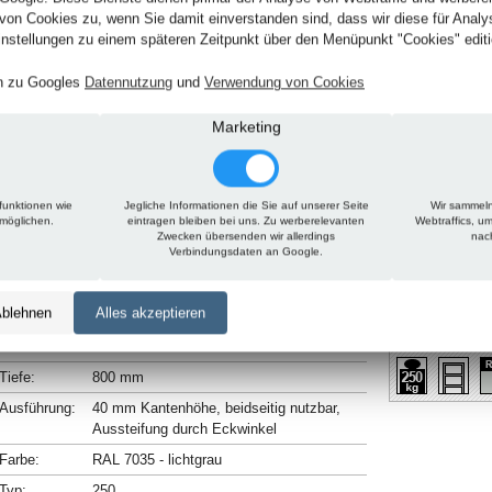
von Cookies zu, wenn Sie damit einverstanden sind, dass wir diese für Anal
nstellungen zu einem späteren Zeitpunkt über den Menüpunkt "Cookies" editi
en zu Googles
Datennutzung
und
Verwendung von Cookies
Marketing
funktionen wie
Jegliche Informationen die Sie auf unserer Seite
Wir sammeln
rmöglichen.
eintragen bleiben bei uns. Zu werberelevanten
Webtraffics, u
Zwecken übersenden wir allerdings
nac
Verbindungsdaten an Google.
Technische Daten
Beschreibung
Zu diesem Artikel passt
blehnen
Alles akzeptieren
Höhe:
2000 mm
Breite:
750 mm
Tiefe:
800 mm
Ausführung:
40 mm Kantenhöhe, beidseitig nutzbar,
Aussteifung durch Eckwinkel
Farbe:
RAL 7035 - lichtgrau
Typ:
250